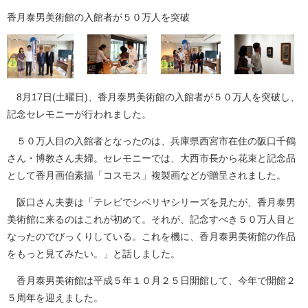
香月泰男美術館の入館者が５０万人を突破
8月17日(土曜日)、香月泰男美術館の入館者が５０万人を突破し、
記念セレモニーが行われました。
５０万人目の入館者となったのは、兵庫県西宮市在住の阪口千鶴
さん・博教さん夫婦。セレモニーでは、大西市長から花束と記念品
として香月画伯素描「コスモス」複製画などが贈呈されました。
阪口さん夫妻は「テレビでシベリヤシリーズを見たが、香月泰男
美術館に来るのはこれが初めて。それが、記念すべき５０万人目と
なったのでびっくりしている。これを機に、香月泰男美術館の作品
をもっと見てみたい。」と話しました。
香月泰男美術館は平成５年１０月２５日開館して、今年で開館２
５周年を迎えました。