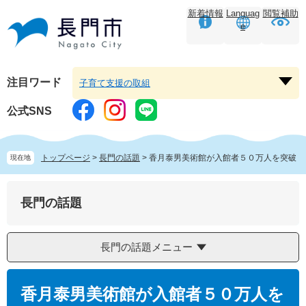
ペ
メ
新着情報
Languag
閲覧補助
ー
ニ
e
ジ
ュ
の
ー
先
を
頭
飛
注目ワード
子育て支援の取組
注
で
ば
目
す。
し
公式SNS
ワ
て
ー
本
ド
文
トップページ
>
長門の話題
>
香月泰男美術館が入館者５０万人を突破
現在地
を
へ
開
く
長門の話題
長門の話題メニュー
本
文
香月泰男美術館が入館者５０万人を