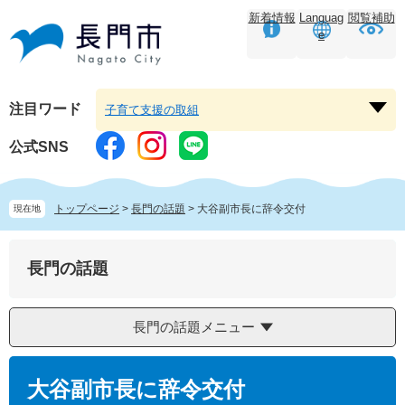
ペ
メ
新着情報
Languag
閲覧補助
ー
ニ
e
ジ
ュ
の
ー
先
を
頭
飛
注目ワード
子育て支援の取組
注
で
ば
目
す。
し
公式SNS
ワ
て
ー
本
ド
文
トップページ
>
長門の話題
>
大谷副市長に辞令交付
現在地
を
へ
開
く
長門の話題
長門の話題メニュー
本
文
大谷副市長に辞令交付