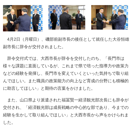
4月2日（月曜日）、磯部前副市長の後任として就任した大谷恒雄
副市長に辞令が交付されました。
辞令交付式では、大西市長が辞令を交付したのち、「長門市は
様々な課題に直面しているが、これまで県で培った指導力や政策力
などの経験を発揮し、長門市を変えていくといった気持ちで取り組
んでほしい。また職員の政策能力の向上など育成の分野にも積極的
に助言してほしい」と期待の言葉をかけました。
また、山口県より派遣された福冨賢一経済観光部次長にも辞令が
交付され、「経済観光部は成長戦略の中心的な部であり、今までの
経験を生かして取り組んでほしい」と大西市長から声をかけられま
した。