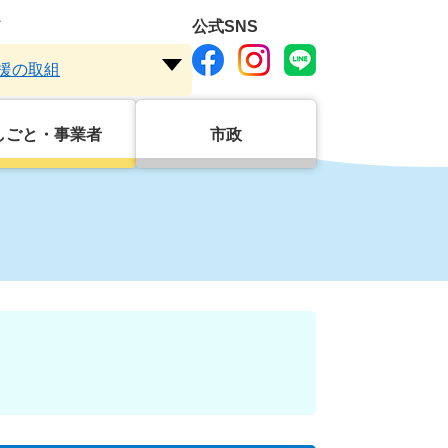
ド
公式SNS
援の取組
注
目
ワ
しごと・事業者
市政
ー
ド
を
開
く