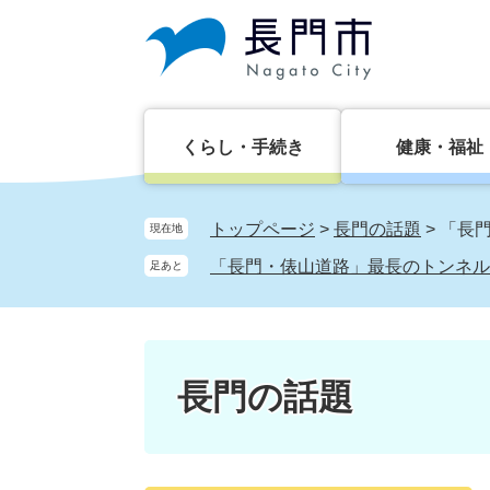
ペ
メ
ー
ニ
ジ
ュ
の
ー
先
を
頭
飛
くらし・手続き
健康・福祉
で
ば
す。
し
て
トップページ
>
長門の話題
>
「長
現在地
本
「長門・俵山道路」最長のトンネル
足あと
文
へ
長門の話題