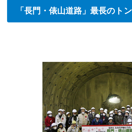
本
「長門・俵山道路」最長のト
文