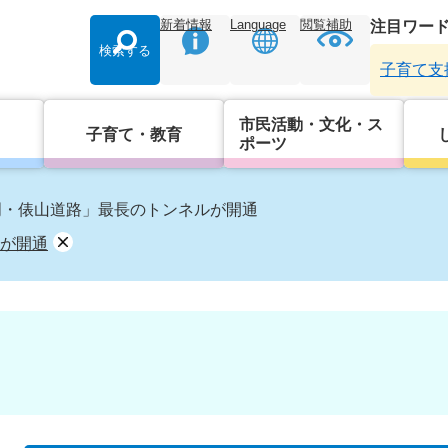
新着情報
Language
閲覧補助
注目ワー
検索する
子育て支
市民活動・文化・ス
子育て・教育
ポーツ
門・俵山道路」最長のトンネルが開通
が開通