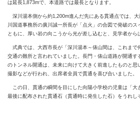
は延長1,873mで、本道路では最長となります。
深川湯本側から約1,200m進んだ先にある貫通点では、
川国道事務所の廣川誠一所長が「点火」の合図で発破のス
ともに、厚い岩の向こうから光が差し込むと、見学者から
式典では、大西市長が「深川湯本～俵山間は、これまで
交通の難所と言われていました。長門・俵山道路が開通す
のトンネル開通は、未来に向けて大きく前進したものと思
撮影などが行われ、出席者全員で貫通を喜び合いました。
この日、貫通の瞬間を目にした向陽小学校の児童は「大
最後に配布された貫通石（貫通時に発生した石）をうれし