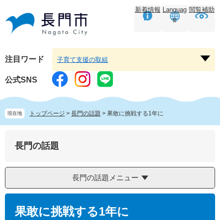
ペ
メ
新着情報
Languag
閲覧補助
ー
ニ
e
ジ
ュ
の
ー
先
を
頭
飛
注目ワード
子育て支援の取組
注
で
ば
目
す。
し
公式SNS
ワ
て
ー
本
ド
文
トップページ
>
長門の話題
>
果敢に挑戦する1年に
現在地
を
へ
開
く
長門の話題
長門の話題メニュー
本
文
果敢に挑戦する1年に