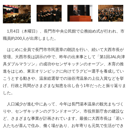
1月4日（木曜日）、長門市中央公民館で公務始め式が行われ、市
職員約200人が出席しました。
はじめに全員で長門市市民憲章の朗読を行い、続いて大西市長が
登壇。大西市長は訓示の中で、昨年の出来事として「第1回JAL向津
具ダブルマラソン」の成功やセンザキッチンのオープン、木育の推
進をはじめ、東京オリンピックに向けてラグビー選手を養成してい
こうとする動きや、温泉総選挙での油谷湾温泉の上位入賞などを挙
げ、行政と民間がさまざまな知恵を出し合う1年だったと振り返りま
した。
人口減少が進む中にあって、今年は長門湯本温泉の観光まちづく
りや、センザキッチンのグランドオープン、市役所新庁舎の建設な
ど、さまざまな事業が計画されています。最後に大西市長は「若い
人たちが喜んで住み、働く場があり、お年寄りも元気で生活ができ