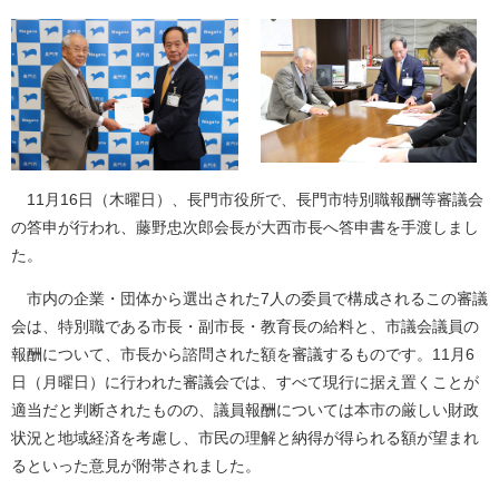
11月16日（木曜日）、長門市役所で、長門市特別職報酬等審議会
の答申が行われ、藤野忠次郎会長が大西市長へ答申書を手渡しまし
た。
市内の企業・団体から選出された7人の委員で構成されるこの審議
会は、特別職である市長・副市長・教育長の給料と、市議会議員の
報酬について、市長から諮問された額を審議するものです。11月6
日（月曜日）に行われた審議会では、すべて現行に据え置くことが
適当だと判断されたものの、議員報酬については本市の厳しい財政
状況と地域経済を考慮し、市民の理解と納得が得られる額が望まれ
るといった意見が附帯されました。