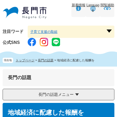
ペ
メ
新着情報
Languag
閲覧補助
ー
ニ
e
ジ
ュ
の
ー
先
を
頭
飛
注目ワード
子育て支援の取組
注
で
ば
目
す。
し
公式SNS
ワ
て
ー
本
ド
文
トップページ
>
長門の話題
>
地域経済に配慮した報酬を
現在地
を
へ
開
く
長門の話題
長門の話題メニュー
本
文
地域経済に配慮した報酬を