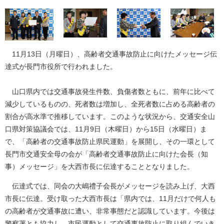
11月13日（月曜日）、高齢者交通事故防止に向けたメッセージ伝
達式が長門市役所で行われました。
山口県内では交通事故発生件数、負傷者数ともに、前年に比べて
減少しているものの、死者数は増加し、全死者数に占める高齢者の
割合が高水準で推移しています。このような状況から、交通安全山
口県対策協議会では、11月9日（木曜日）から15日（水曜日）ま
で、「高齢者の交通事故防止県民運動」を展開し、その一環として
長門市交通安全母の会が「高齢者交通事故防止に向けた会長（知
事）メッセージ」を大西市長に伝達することとなりました。
伝達式では、同会の大嶋禮子会長がメッセージを読み上げ、大西
市長に伝達。受け取った大西市長は「県内では、11月だけで何人も
の高齢者が交通事故に遭い、非常事態だと認識しています。今後は
警察署とも協力し、市民運動として交通事故防止に取り組んでいき