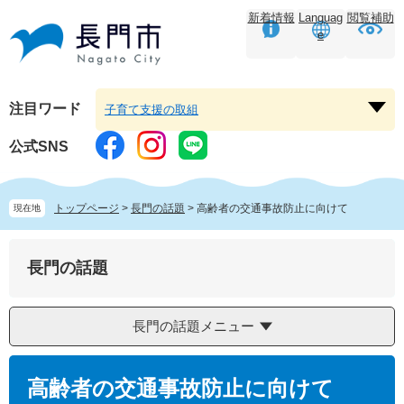
ペ
メ
新着情報
Languag
閲覧補助
ー
ニ
e
ジ
ュ
の
ー
先
を
頭
飛
注目ワード
子育て支援の取組
注
で
ば
目
す。
し
公式SNS
ワ
て
ー
本
ド
文
トップページ
>
長門の話題
>
高齢者の交通事故防止に向けて
現在地
を
へ
開
く
長門の話題
長門の話題メニュー
本
文
高齢者の交通事故防止に向けて