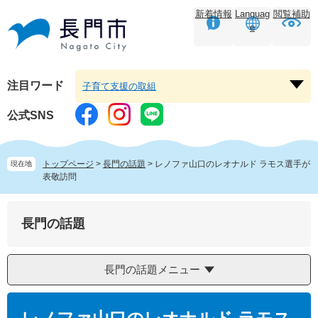
ペ
メ
新着情報
Languag
閲覧補助
ー
ニ
e
ジ
ュ
の
ー
先
を
頭
飛
注目ワード
子育て支援の取組
注
で
ば
目
す。
し
公式SNS
ワ
て
ー
本
ド
文
トップページ
>
長門の話題
>
レノファ山口のレオナルド ラモス選手が
現在地
を
へ
表敬訪問
開
く
長門の話題
長門の話題メニュー
本
文