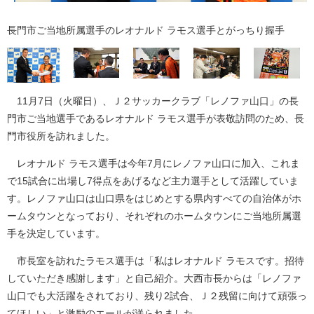
長門市ご当地所属選手のレオナルド ラモス選手とがっちり握手
11月7日（火曜日）、Ｊ２サッカークラブ「レノファ山口」の長
門市ご当地選手であるレオナルド ラモス選手が表敬訪問のため、長
門市役所を訪れました。
レオナルド ラモス選手は今年7月にレノファ山口に加入、これま
で15試合に出場し7得点をあげるなど主力選手として活躍していま
す。レノファ山口は山口県をはじめとする県内すべての自治体がホ
ームタウンとなっており、それぞれのホームタウンにご当地所属選
手を決定しています。
市長室を訪れたラモス選手は「私はレオナルド ラモスです。招待
していただき感謝します」と自己紹介。大西市長からは「レノファ
山口でも大活躍をされており、残り2試合、Ｊ２残留に向けて頑張っ
てほしい」と激励のエールが送られました。