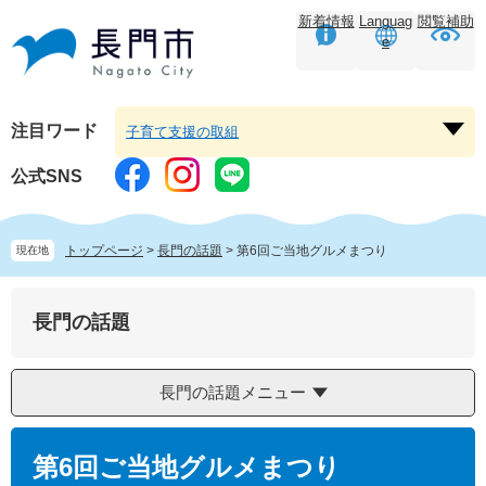
ペ
メ
新着情報
Languag
閲覧補助
ー
ニ
e
ジ
ュ
の
ー
先
を
頭
飛
注目ワード
子育て支援の取組
注
で
ば
目
す。
し
公式SNS
ワ
て
ー
本
ド
文
トップページ
>
長門の話題
>
第6回ご当地グルメまつり
現在地
を
へ
開
く
長門の話題
長門の話題メニュー
本
文
第6回ご当地グルメまつり