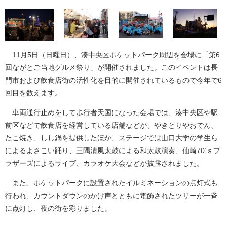
11月5日（日曜日）、湊中央区ポケットパーク周辺を会場に「第6
回ながとご当地グルメ祭り」が開催されました。このイベントは長
門市および飲食店街の活性化を目的に開催されているもので今年で6
回目を数えます。
車両通行止めをして歩行者天国になった会場では、湊中央区や駅
前区などで飲食店を経営している店舗などが、やきとりやおでん、
たこ焼き、しし鍋を提供したほか、ステージでは山口大学の学生ら
によるよさこい踊り、三隅清風太鼓による和太鼓演奏、仙崎70’ｓブ
ラザーズによるライブ、カラオケ大会などが披露されました。
また、ポケットパークに設置されたイルミネーションの点灯式も
行われ、カウントダウンのかけ声とともに電飾されたツリーが一斉
に点灯し、夜の街を彩りました。