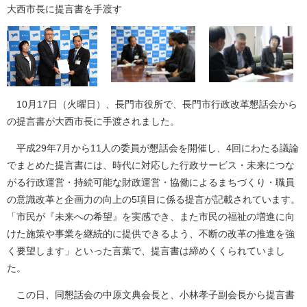
大西市長に提言書を手渡す
10月17日（火曜日）、長門市役所で、長門市行政改革懇話会から
の提言書が大西市長に手渡されました。
平成29年7月から11人の委員が懇話会を開催し、4回にわたる議論
でまとめた提言書には、時代に対応した行政サービス・未来につな
がる行政運営・持続可能な財政運営・協働によるまちづくり・職員
の意識改革と企画力の向上の5項目に係る提言が記載されています。
「市民が『未来への希望』を実感でき、また市民の福祉の増進に向
けた施策や事業を継続的に提供できるよう、不断の改革の推進を強
く要望します」といった言葉で、提言書は締めくくられていまし
た。
この日、同懇話会の中原文典会長と、小林孝子副会長から提言書