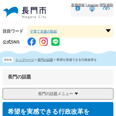
ペ
メ
新着情報
Languag
閲覧補助
ー
ニ
e
ジ
ュ
の
ー
先
を
頭
飛
注目ワード
子育て支援の取組
注
で
ば
目
す。
し
公式SNS
ワ
て
ー
本
ド
文
トップページ
>
長門の話題
>
希望を実感できる行政改革を
現在地
を
へ
開
く
長門の話題
長門の話題メニュー
本
文
希望を実感できる行政改革を