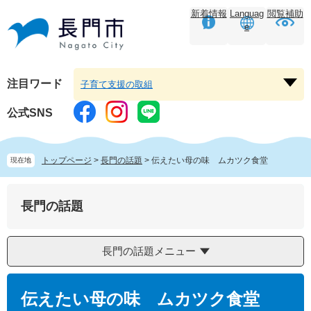
ペ
メ
新着情報
Languag
閲覧補助
ー
ニ
e
ジ
ュ
の
ー
先
を
頭
飛
注目ワード
子育て支援の取組
注
で
ば
目
す。
し
公式SNS
ワ
て
ー
本
ド
文
トップページ
>
長門の話題
>
伝えたい母の味 ムカツク食堂
現在地
を
へ
開
く
長門の話題
長門の話題メニュー
本
文
伝えたい母の味 ムカツク食堂