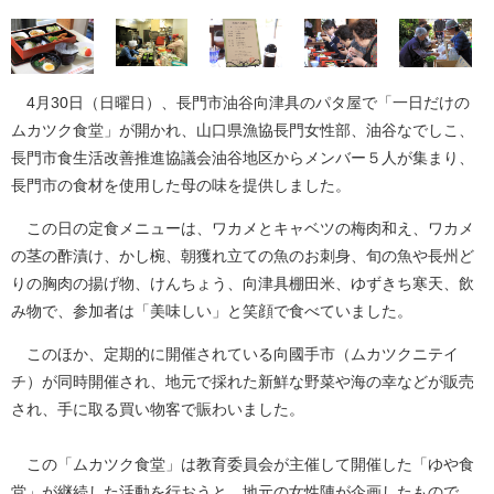
4月30日（日曜日）、長門市油谷向津具のパタ屋で「一日だけの
ムカツク食堂」が開かれ、山口県漁協長門女性部、油谷なでしこ、
長門市食生活改善推進協議会油谷地区からメンバー５人が集まり、
長門市の食材を使用した母の味を提供しました。
この日の定食メニューは、ワカメとキャベツの梅肉和え、ワカメ
の茎の酢漬け、かし椀、朝獲れ立ての魚のお刺身、旬の魚や長州ど
りの胸肉の揚げ物、けんちょう、向津具棚田米、ゆずきち寒天、飲
み物で、参加者は「美味しい」と笑顔で食べていました。
このほか、定期的に開催されている向國手市（ムカツクニテイ
チ）が同時開催され、地元で採れた新鮮な野菜や海の幸などが販売
され、手に取る買い物客で賑わいました。
この「ムカツク食堂」は教育委員会が主催して開催した「ゆや食
堂」が継続した活動を行おうと、地元の女性陣が企画したもので、