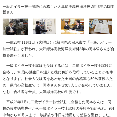
一級ボイラー技士試験に合格した大津緑洋高校海洋技術科3年の岡本
哲さん
平成28年11月1日（火曜日）に福岡県久留米市で「一級ボイラー
技士試験」が行われ、大津緑洋高校海洋技術科3年の岡本哲さんが合
格を果たしました。
一級ボイラー技士試験を受験するには、二級ボイラー技士試験に
合格し、18歳の誕生日を迎えた後に免許を取得していることが条件
となります。社会人受験者をあわせた全国の合格率も50％前後のた
め、県内の高校生では、岡本さんを含め9人しか合格していません。
なお、合格者は全員、大津緑洋高校の生徒です。
平成28年7月に二級ボイラー技士試験に合格した岡本さんは、同
校の藤本徳導先生から一級ボイラー技士試験の受験を勧められ、9月
中旬から10月末まで、放課後や休日を活用して勉強を重ねました。