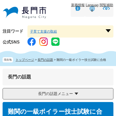
ペ
メ
新着情報
Languag
閲覧補助
ー
ニ
e
ジ
ュ
の
ー
先
を
頭
飛
注目ワード
子育て支援の取組
注
で
ば
目
す。
し
公式SNS
ワ
て
ー
本
ド
文
トップページ
>
長門の話題
>
難関の一級ボイラー技士試験に合格
現在地
を
へ
開
く
長門の話題
長門の話題メニュー
本
文
難関の一級ボイラー技士試験に合