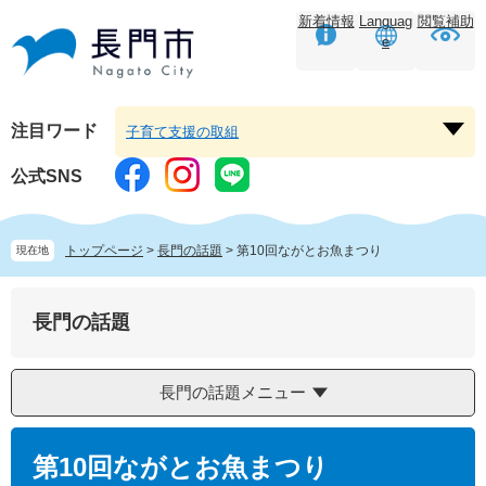
ペ
メ
新着情報
Languag
閲覧補助
ー
ニ
e
ジ
ュ
の
ー
先
を
頭
飛
注目ワード
子育て支援の取組
注
で
ば
目
す。
し
公式SNS
ワ
て
ー
本
ド
文
トップページ
>
長門の話題
>
第10回ながとお魚まつり
現在地
を
へ
開
く
長門の話題
長門の話題メニュー
本
文
第10回ながとお魚まつり