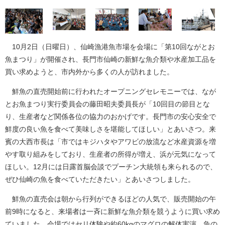
10月2日（日曜日）、仙崎漁港魚市場を会場に「第10回ながとお
魚まつり」が開催され、長門市仙崎の新鮮な魚介類や水産加工品を
買い求めようと、市内外から多くの人が訪れました。
鮮魚の直売開始前に行われたオープニングセレモニーでは、なが
とお魚まつり実行委員会の藤田昭夫委員長が「10回目の節目とな
り、生産者など関係各位の協力のおかげです。長門市の安心安全で
鮮度の良い魚を食べて美味しさを堪能してほしい」とあいさつ。来
賓の大西市長は「市ではキジハタやアワビの放流など水産資源を増
やす取り組みをしており、生産者の所得が増え、浜が元気になって
ほしい。12月には日露首脳会談でプーチン大統領も来られるので、
ぜひ仙崎の魚を食べていただきたい」とあいさつしました。
鮮魚の直売会は朝から行列ができるほどの人気で、販売開始の午
前9時になると、来場者は一斉に新鮮な魚介類を競うように買い求め
ていました。会場ではセリ体験や約60kgのマグロの解体実演、魚の