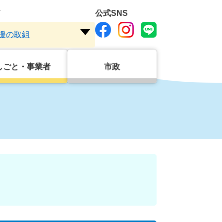
ド
公式SNS
援の取組
注
目
ワ
しごと・事業者
市政
ー
ド
を
開
く