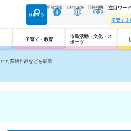
新着情報
Language
閲覧補助
注目ワー
検索する
子育て支
市民活動・文化・ス
子育て・教育
ポーツ
された萩焼作品などを展示