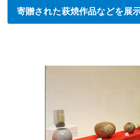
本
寄贈された萩焼作品などを展
文