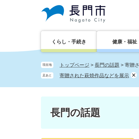
ペ
メ
ー
ニ
ジ
ュ
の
ー
先
を
頭
飛
くらし・手続き
健康・福祉
で
ば
す。
し
て
トップページ
>
長門の話題
>
寄贈
現在地
本
寄贈された萩焼作品などを展示
足あと
文
へ
長門の話題