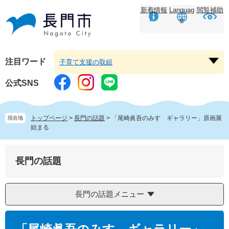
ペ
メ
新着情報
Languag
閲覧補助
ー
ニ
e
ジ
ュ
の
ー
先
を
頭
飛
注目ワード
子育て支援の取組
注
で
ば
目
す。
し
公式SNS
ワ
て
ー
本
ド
文
トップページ
>
長門の話題
>
「尾崎眞吾のみすゞギャラリー」原画展
現在地
を
へ
始まる
開
く
長門の話題
長門の話題メニュー
本
文