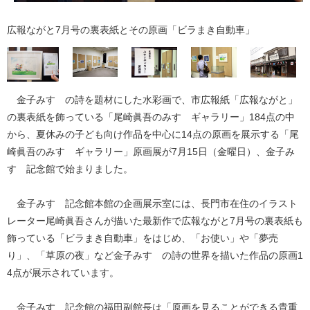
広報ながと7月号の裏表紙とその原画「ビラまき自動車」
金子みすゞの詩を題材にした水彩画で、市広報紙「広報ながと」
の裏表紙を飾っている「尾崎眞吾のみすゞギャラリー」184点の中
から、夏休みの子ども向け作品を中心に14点の原画を展示する「尾
崎眞吾のみすゞギャラリー」原画展が7月15日（金曜日）、金子み
すゞ記念館で始まりました。
金子みすゞ記念館本館の企画展示室には、長門市在住のイラスト
レーター尾崎眞吾さんが描いた最新作で広報ながと7月号の裏表紙も
飾っている「ビラまき自動車」をはじめ、「お使い」や「夢売
り」、「草原の夜」など金子みすゞの詩の世界を描いた作品の原画1
4点が展示されています。
金子みすゞ記念館の福田副館長は「原画を見ることができる貴重