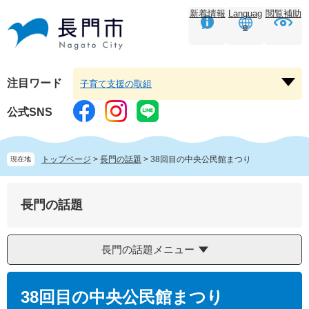
ペ
メ
新着情報
Languag
閲覧補助
ー
ニ
e
ジ
ュ
の
ー
先
を
頭
飛
注目ワード
子育て支援の取組
注
で
ば
目
す。
し
公式SNS
ワ
て
ー
本
ド
文
トップページ
>
長門の話題
>
38回目の中央公民館まつり
現在地
を
へ
開
く
長門の話題
長門の話題メニュー
本
文
38回目の中央公民館まつり