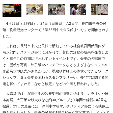
4月23日（土曜日）、24日（日曜日）の2日間、長門市中央公民
館・物産観光センターで「第38回中央公民館まつり」が開催されま
した。
これは、長門市中央公民館で活動している社会教育関係団体が、
展示部門とステージ部門に分かれて、普段の活動の成果を発表しよ
うと毎年この時期に行われているイベントです。会場の各部屋で
は、墨絵や写真、絵手紙やパッチワークなどさまざまなジャンルの
作品展示や販売がされたほか、墨絵や竹細工の体験ができるワーク
ショップ、展示会場をまわるスタンプラリーや、長門市に関する問
題を解いてまわる「ながと検定」などの企画も行われました。
大講堂では、深川中学校吹奏楽部の演奏に始まり、カラオケや日
本舞踊、大正琴や銭太鼓など約30グループが1年間の練習の成果を
披露。23日の最後には、深川中学校マルチメディア部による映像上
映も行われました。中央公民館の1階ロビーや玄関前では、うどんや