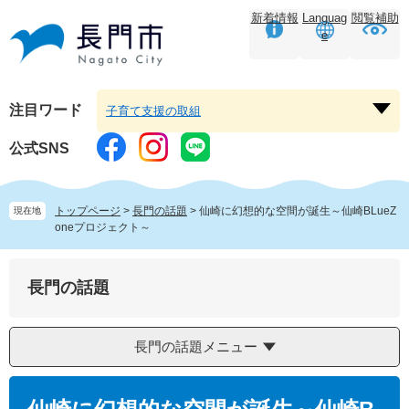
ペ
メ
新着情報
Languag
閲覧補助
ー
ニ
e
ジ
ュ
の
ー
先
を
頭
飛
注目ワード
子育て支援の取組
注
で
ば
目
す。
し
公式SNS
ワ
て
ー
本
ド
文
トップページ
>
長門の話題
>
仙崎に幻想的な空間が誕生～仙崎BLueZ
現在地
を
へ
oneプロジェクト～
開
く
長門の話題
長門の話題メニュー
本
文