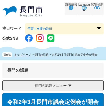
ペ
メ
新着情報
Languag
閲覧補助
ー
ニ
e
ジ
ュ
の
ー
先
を
頭
飛
注目ワード
子育て支援の取組
注
で
ば
目
す。
し
公式SNS
ワ
て
ー
本
ド
文
トップページ
>
長門の話題
>
令和2年3月長門市議会定例会が開会
現在地
を
へ
開
く
長門の話題
長門の話題メニュー
本
文
令和2年3月長門市議会定例会が開会