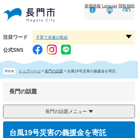
ペ
メ
新着情報
Languag
閲覧補助
ー
ニ
e
ジ
ュ
の
ー
先
を
頭
飛
注目ワード
子育て支援の取組
注
で
ば
目
す。
し
公式SNS
ワ
て
ー
本
ド
文
トップページ
>
長門の話題
>
台風19号災害の義援金を寄託
現在地
を
へ
開
く
長門の話題
長門の話題メニュー
本
文
台風19号災害の義援金を寄託