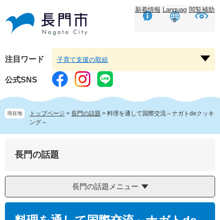
ペ
メ
新着情報
Languag
閲覧補助
ー
ニ
e
ジ
ュ
の
ー
先
を
頭
飛
注目ワード
子育て支援の取組
注
で
ば
目
す。
し
公式SNS
ワ
て
ー
本
ド
文
トップページ
>
長門の話題
>
料理を通して国際交流～ナガトdeクッキ
現在地
を
へ
ング～
開
く
長門の話題
長門の話題メニュー
本
文