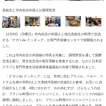
高校生と市内在住外国人が調理実習
12月8日（日曜日）市内在住の外国人と地元高校生が料理で交流
する「ナガトde クッキング」が長門市保健センターで初開催されま
した。
これは市内在住の外国籍の市民を対象に、調理実習を通して国際
交流を図り、異文化交流や相互理解を推進するため、ながと日本語
クラブと長門市食生活改善推進協議会の共催で開催されました。
「ナガトde クッキング」には、市内に住むブラジル、ペルー、ベ
トナム出身の市民9人と大津緑洋高校の生徒8人が参加。お互いに自
己紹介をした後、4班に分かれて、わかめむすび、けんちょうのほ
か、ブラジル料理のケイジャジーニャ、トルタディピッツァの4品の
調理に挑戦しました。また、ブラジル料理のケイジャジーニャとト
ルタディピッツァは、ブラジル出身の参加者が材料と作り方、特徴