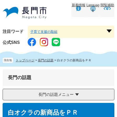
ペ
メ
新着情報
Languag
閲覧補助
ー
ニ
e
ジ
ュ
の
ー
先
を
頭
飛
注目ワード
子育て支援の取組
注
で
ば
目
す。
し
公式SNS
ワ
て
ー
本
ド
文
トップページ
>
長門の話題
>
白オクラの新商品をＰＲ
現在地
を
へ
開
く
長門の話題
長門の話題メニュー
本
文
白オクラの新商品をＰＲ