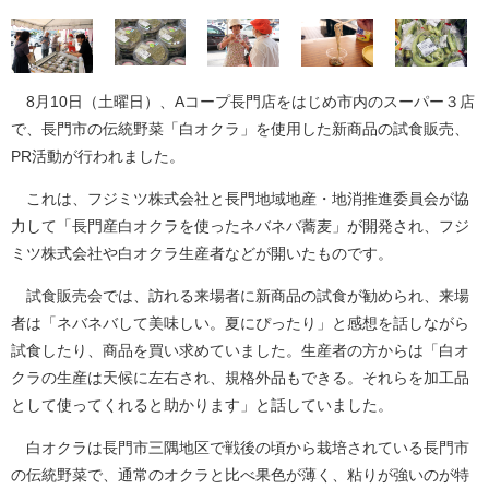
8月10日（土曜日）、Aコープ長門店をはじめ市内のスーパー３店
で、長門市の伝統野菜「白オクラ」を使用した新商品の試食販売、
PR活動が行われました。
これは、フジミツ株式会社と長門地域地産・地消推進委員会が協
力して「長門産白オクラを使ったネバネバ蕎麦」が開発され、フジ
ミツ株式会社や白オクラ生産者などが開いたものです。
試食販売会では、訪れる来場者に新商品の試食が勧められ、来場
者は「ネバネバして美味しい。夏にぴったり」と感想を話しながら
試食したり、商品を買い求めていました。生産者の方からは「白オ
クラの生産は天候に左右され、規格外品もできる。それらを加工品
として使ってくれると助かります」と話していました。
白オクラは長門市三隅地区で戦後の頃から栽培されている長門市
の伝統野菜で、通常のオクラと比べ果色が薄く、粘りが強いのが特