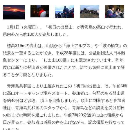
1月1日（火曜日）、「初日の出登山」が青海島の高山で行われ、
県内外から約130人が参加しました。
標高319mの高山は、山頂から「海上アルプス」や「波の橋立」の
絶景を一望することができ、平成28年度には、公益財団法人日本離
島センターにより、「しま山100選」にも選定されています。昨年
度には新たに登山道が整備されたことで、誰でも気軽に頂上まで登
ることが可能となりました。
青海島共和国により主催されたこの「初日の出登山」は、午前6時
に高山オートキャンプ場をスタート。参加者は、勾配のある登山道
を約40分ほど歩き、頂上を目指しました。頂上に到着すると参加者
達は、青海島共和国のスタッフから、青海島などの説明を受け初日
の出までの時間を過ごしました。午前7時20分過ぎに山の稜線から
日が昇ると、参加者は感嘆の声を上げながら、記念撮影を行なって
いました。