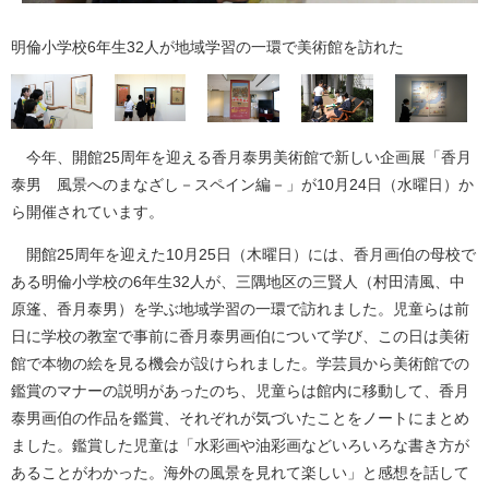
明倫小学校6年生32人が地域学習の一環で美術館を訪れた
今年、開館25周年を迎える香月泰男美術館で新しい企画展「香月
泰男 風景へのまなざし－スペイン編－」が10月24日（水曜日）か
ら開催されています。
開館25周年を迎えた10月25日（木曜日）には、香月画伯の母校で
ある明倫小学校の6年生32人が、三隅地区の三賢人（村田清風、中
原篷、香月泰男）を学ぶ地域学習の一環で訪れました。児童らは前
日に学校の教室で事前に香月泰男画伯について学び、この日は美術
館で本物の絵を見る機会が設けられました。学芸員から美術館での
鑑賞のマナーの説明があったのち、児童らは館内に移動して、香月
泰男画伯の作品を鑑賞、それぞれが気づいたことをノートにまとめ
ました。鑑賞した児童は「水彩画や油彩画などいろいろな書き方が
あることがわかった。海外の風景を見れて楽しい」と感想を話して