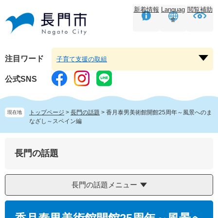
ペ
メ
新着情報
Languag
閲覧補助
ー
ニ
e
ジ
ュ
の
ー
先
を
頭
飛
注目ワード
子育て支援の取組
注
で
ば
目
す。
し
公式SNS
ワ
て
ー
本
ド
文
トップページ
>
長門の話題
>
香月泰男美術館開館25周年～風景へのま
現在地
を
へ
なざし～スペイン編
開
く
長門の話題
長門の話題メニュー
本
文