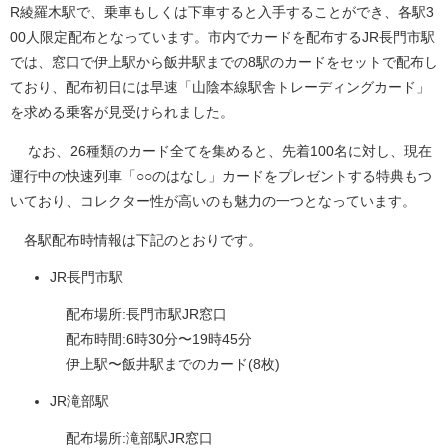
R綾羅木駅で、乗車もしくは下車すると入手することができ、各駅3
00人限定配布となっています。市内でカードを配布するJR長門市駅
では、窓口で伊上駅から飯井駅までの8駅のカードをセットで配布し
ており、配布初日には早速「山陰本線駅舎トレーディングカード」
を求める乗客が見受けられました。
なお、26種類のカード全てを集めると、先着100名に対し、現在
運行中の快速列車「○○のはなし」カードをプレゼントする特典もつ
いており、コレクター性が高いのも魅力の一つとなっています。
各駅配布時情報は下記のとおりです。
JR長門市駅
配布場所:長門市駅JR窓口
配布時間:6時30分〜19時45分
伊上駅〜飯井駅までのカード(8枚)
JR滝部駅
配布場所:滝部駅JR窓口