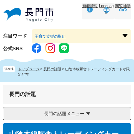
ペ
メ
新着情報
Languag
閲覧補助
ー
ニ
e
ジ
ュ
の
ー
先
を
頭
飛
注目ワード
子育て支援の取組
注
で
ば
目
す。
し
公式SNS
ワ
て
ー
本
ド
文
トップページ
>
長門の話題
>
山陰本線駅舎トレーディングカードが限
現在地
を
へ
定配布
開
く
長門の話題
長門の話題メニュー
本
文