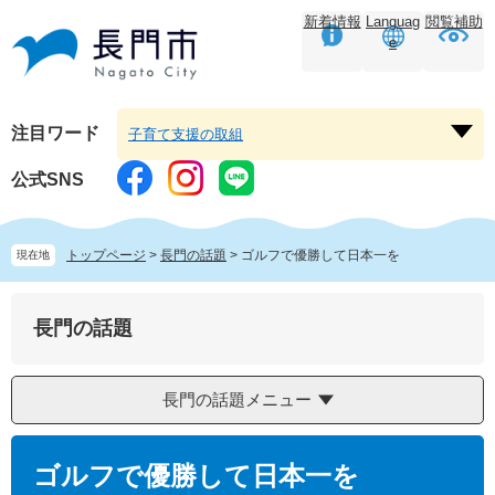
ペ
メ
新着情報
Languag
閲覧補助
ー
ニ
e
ジ
ュ
の
ー
先
を
頭
飛
注目ワード
子育て支援の取組
注
で
ば
目
す。
し
公式SNS
ワ
て
ー
本
ド
文
トップページ
>
長門の話題
>
ゴルフで優勝して日本一を
現在地
を
へ
開
く
長門の話題
長門の話題メニュー
本
文
ゴルフで優勝して日本一を