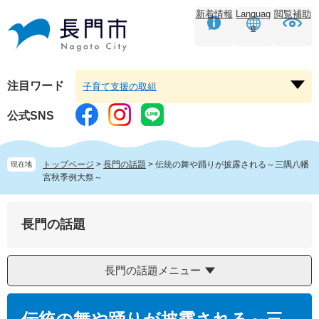
ペ
メ
新着情報
Languag
閲覧補助
ー
ニ
e
ジ
ュ
の
ー
先
を
頭
飛
注目ワード
子育て支援の取組
注
で
ば
目
す。
し
公式SNS
ワ
て
ー
本
ド
文
トップページ
>
長門の話題
>
伝統の舞や踊りが披露される～三隅八幡
現在地
を
へ
宮秋季例大祭～
開
く
長門の話題
長門の話題メニュー
本
文