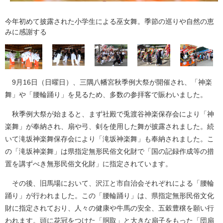
今年初めて披露された小学生による巫女舞。季節の巡りや自然の恵
みに感謝する
9月16日（日曜日）、三隅八幡宮秋季例大祭が開催され、「神楽
舞」や「腰輪踊り」を見るため、多数の参拝客で賑わいました。
秋季例大祭が始まると、まず社殿で兎渡谷神楽保存会により「神
楽舞」が奉納され、扇や弓、剣を使用した舞が披露されました。続
いて滝坂神楽舞保存会により「滝坂神楽舞」も奉納されました。こ
の「滝坂神楽舞」は県指定無形民俗文化財で「国の記録作成等の措
置を講ずべき無形民俗文化財」に指定されています。
その後、旧馬場において、沢江と市自治会それぞれによる「腰輪
踊り」が行われました。この「腰輪踊り」は、県指定無形民俗文化
財に指定されており、人々の健康や牛馬の安全、五穀豊穣を願い行
われます。頭に花冠をつけた「胴取」と大きな扇子をもった「団扇