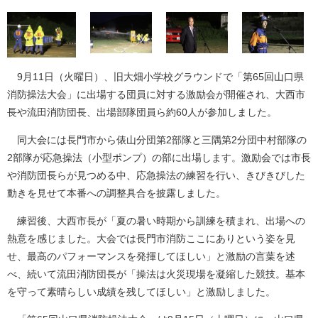
9月11日（火曜日）、旧大畑小学校グラウンドで「第65回山口県
消防操法大会」に出場する団員に対する激励会が開催され、大西市
長や流田消防団長、出場部隊団員ら約60人が参加しました。
同大会には長門市から俵山分団第2部隊と三隅第2分団中村部隊の
2部隊が応急操法（小型ポンプ）の部に出場します。激励会では市長
や消防団長らが見つめる中、応急操法の練習を行い、きびきびした
動きを見せて本番への調整具合を披露しました。
練習後、大西市長が「夏の暑い時期から訓練を積まれ、出場への
熱意を感じました。大会では長門市消防ここにありという姿を見
せ、最高のパフォーマンスを発揮してほしい」と激励の言葉を述
べ、続いて流田消防団長が「操法は火災現場を凝縮した競技。基本
を守って素晴らしい成績を残してほしい」と激励しました。