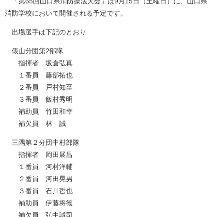
「第65回山口県消防操法大会」は9月15日（土曜日）に、山口県
消防学校において開催される予定です。
出場選手は下記のとおり
俵山分団第2部隊
指揮者 坂倉弘真
１番員 藤部拓也
２番員 戸村知至
３番員 飯村秀明
補助員 竹田和幸
補欠員 林 誠
三隅第２分団中村部隊
指揮者 岡田展昌
１番員 河村洋輔
２番員 河田晃男
３番員 石川哲也
補助員 伊藤将徳
補欠員 弘中誠司