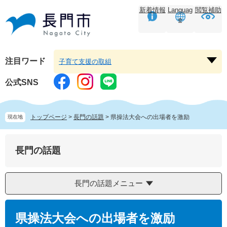
ペ
メ
新着情報
Languag
閲覧補助
ー
ニ
e
ジ
ュ
の
ー
先
を
頭
飛
注目ワード
子育て支援の取組
注
で
ば
目
す。
し
公式SNS
ワ
て
ー
本
ド
文
トップページ
>
長門の話題
>
県操法大会への出場者を激励
現在地
を
へ
開
く
長門の話題
長門の話題メニュー
本
文
県操法大会への出場者を激励