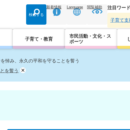
新着情報
Language
閲覧補助
注目ワー
検索する
子育て支
市民活動・文化・ス
子育て・教育
ポーツ
者を悼み、永久の平和を守ることを誓う
とを誓う