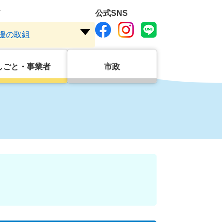
ド
公式SNS
援の取組
注
目
ワ
しごと・事業者
市政
ー
ド
を
開
く