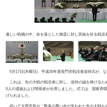
激しい戦禍の中、命を落とした御霊に対し冥福を祈る戦没
5月17日(木曜日)、平成30年度長門市戦没者追悼式が、
これは、先の大戦の戦没者に対し、追悼の誠を捧げるため
0人の遺族および関係者が出席しました。式では、国家斉
げられました。
続いて大西市長が「数多の尊い命が失われた先の大戦から