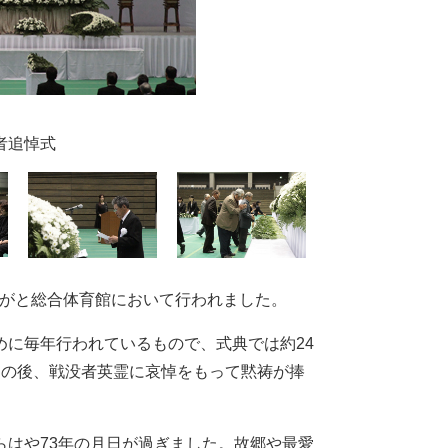
者追悼式
ながと総合体育館において行われました。
に毎年行われているもので、式典では約24
唱の後、戦没者英霊に哀悼をもって黙祷が捧
はや73年の月日が過ぎました。故郷や最愛