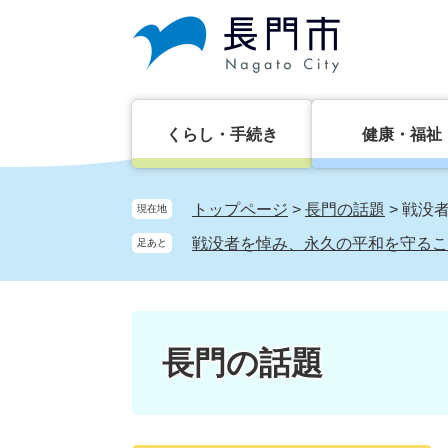
ペ
メ
ー
ニ
ジ
ュ
の
ー
先
を
頭
飛
くらし・手続き
健康・福祉
で
ば
す。
し
て
トップページ
>
長門の話題
>
戦没
現在地
本
戦没者を悼み、永久の平和を守るこ
足あと
文
へ
長門の話題