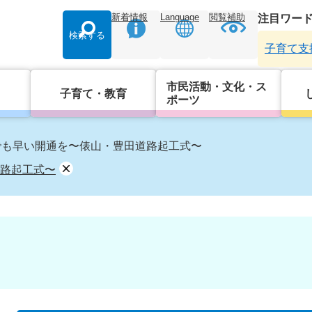
新着情報
Language
閲覧補助
注目ワー
検索する
子育て支
市民活動・文化・ス
子育て・教育
ポーツ
でも早い開通を〜俵山・豊田道路起工式〜
路起工式〜