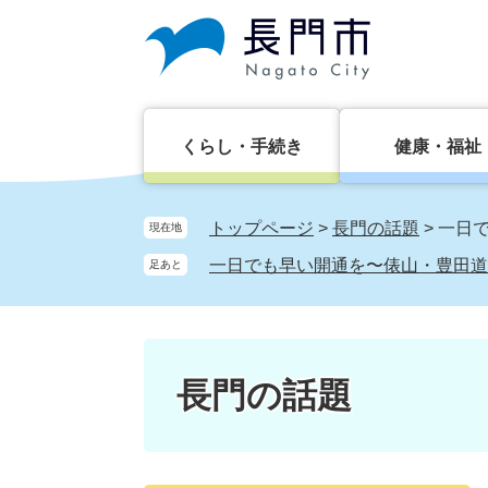
ペ
メ
ー
ニ
ジ
ュ
の
ー
先
を
頭
飛
くらし・手続き
健康・福祉
で
ば
す。
し
て
トップページ
>
長門の話題
>
一日
現在地
本
一日でも早い開通を〜俵山・豊田道
足あと
文
へ
長門の話題