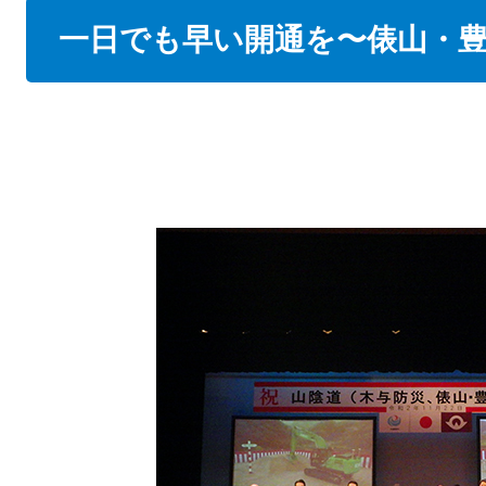
本
一日でも早い開通を〜俵山・
文