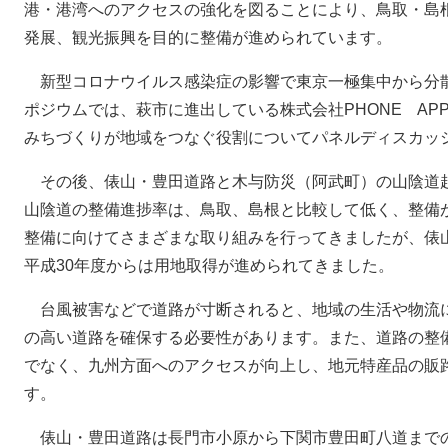
港・港湾へのアクセスの強化を図ることにより、鳥取・島
発展、観光振興を目的に整備が進められています。
新型コロナウイルス感染症の影響で東京一極集中から分
ポジウムでは、萩市に進出している株式会社PHONE AP
みちづくりが地域をつなぐ役割についてパネルディスカッ
その後、俵山・豊田道路と木与防災（阿武町）の山陰道
山陰道の整備進捗率は、鳥取、島根と比較して低く、整備
整備に向けてさまざまな取り組みを行ってきましたが、俵山
平成30年度からは用地取得が進められてきました。
台風被害などで道路が寸断されると、地域の生活や物流
の高い道路を確保する必要性があります。また、道路の整
でなく、九州方面へのアクセスが向上し、地元特産品の販
す。
俵山・豊田道路は長門市小原から下関市豊田町八道までの延