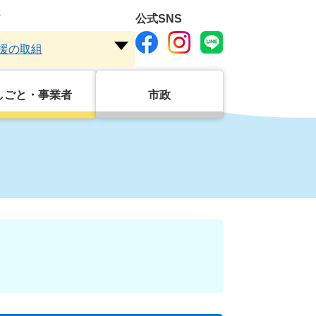
ド
公式SNS
援の取組
注
目
ワ
しごと・事業者
市政
ー
ド
を
開
く