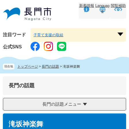
ペ
メ
新着情報
Languag
閲覧補助
ー
ニ
e
ジ
ュ
の
ー
先
を
頭
飛
注目ワード
子育て支援の取組
注
で
ば
目
す。
し
公式SNS
ワ
て
ー
本
ド
文
トップページ
>
長門の話題
>
滝坂神楽舞
現在地
を
へ
開
く
長門の話題
長門の話題メニュー
本
文
滝坂神楽舞