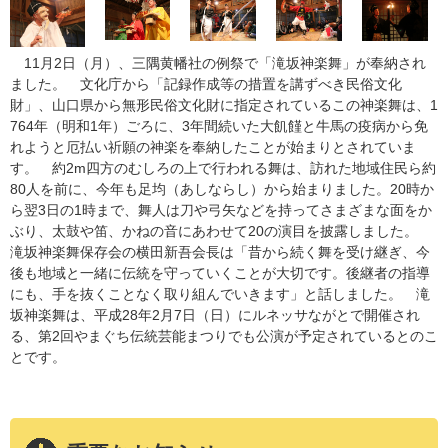
11月2日（月）、三隅黄幡社の例祭で「滝坂神楽舞」が奉納され
ました。 文化庁から「記録作成等の措置を講ずべき民俗文化
財」、山口県から無形民俗文化財に指定されているこの神楽舞は、1
764年（明和1年）ごろに、3年間続いた大飢饉と牛馬の疫病から免
れようと厄払い祈願の神楽を奉納したことが始まりとされていま
す。 約2m四方のむしろの上で行われる舞は、訪れた地域住民ら約
80人を前に、今年も足均（あしならし）から始まりました。20時か
ら翌3日の1時まで、舞人は刀や弓矢などを持ってさまざまな面をか
ぶり、太鼓や笛、かねの音にあわせて20の演目を披露しました。
滝坂神楽舞保存会の横田新吾会長は「昔から続く舞を受け継ぎ、今
後も地域と一緒に伝統を守っていくことが大切です。後継者の指導
にも、手を抜くことなく取り組んでいきます」と話しました。 滝
坂神楽舞は、平成28年2月7日（日）にルネッサながとで開催され
る、第2回やまぐち伝統芸能まつりでも公演が予定されているとのこ
とです。