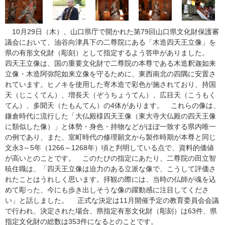
10月29日（木）、山口県庁で開かれた第79回山口県文化財保護審
議会において、油谷向津具下の二尊院にある「木造四天王立像」を
県の有形文化財（彫刻）として指定するよう答申がありました。
四天王立像は、国の重要文化財で二尊院の本尊である木造釈迦如来
立像・木造阿弥陀如来立像を守るために、東西南北の四隅に安置さ
れています。ヒノキを使用した寄木造で彩色が施されており、持国
天（じこくてん）、増長天（ぞうちょうてん）、広目天（こうもく
てん）、多聞天（たもんてん）の4体があります。 これらの像は、
鎌倉時代に流行した「大仏殿様四天王像（東大寺大仏殿の四天王像
に類似した像）」と体勢・身色・持物などがほぼ一致する県内唯一
の例であり、また、室町時代の修理願文から製作時期が本尊と同じ
文永3～5年（1266～1268年）頃と判明している点で、資料的価値
が高いとのことです。 このたびの指定にあたり、二尊院の田立智
暁住職は、「四天王立像は迫力のある立派な像で、こうして評価さ
れたことはうれしく思います。拝観の際には、当時の仏師が魂を込
めて彫った、今にも歩き出しそうな像の躍動感に注目してくださ
い」と話しました。 正式な決定は11月開催予定の教育委員会会議
で行われ、決定された場合、県指定有形文化財（彫刻）は63件、県
指定文化財の総数は353件になるとのことです。