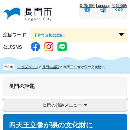
ペ
メ
新着情報
Languag
閲覧補助
ー
ニ
e
ジ
ュ
の
ー
先
を
頭
飛
注目ワード
子育て支援の取組
注
で
ば
目
す。
し
公式SNS
ワ
て
ー
本
ド
文
トップページ
>
長門の話題
>
四天王立像が県の文化財に
現在地
を
へ
開
く
長門の話題
長門の話題メニュー
本
文
四天王立像が県の文化財に