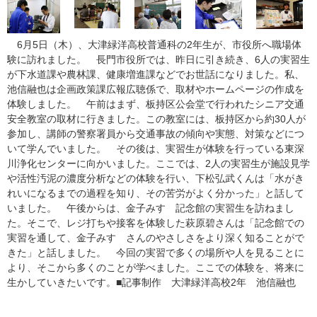
6月5日（木）、大津緑洋高校普通科の2年生が、市役所へ職場体
験に訪れました。 長門市役所では、昨日に引き続き、6人の実習生
が下水道課や農林課、健康増進課などでお世話になりました。私、
池信融也は企画政策課広報広聴係で、取材やホームページの作成を
体験しました。 午前はまず、板持区公会堂で行われたシニア交通
安全教室の取材に行きました。この教室には、板持区から約30人が
参加し、講師の警察署員から交通事故の傾向や実態、対策などにつ
いて学んでいました。 その後は、実習生が体験を行っている東深
川浄化センターに向かいました。ここでは、2人の実習生が施設見学
や活性汚泥の濃度分析などの体験を行い、下松弘武くんは「水がき
れいになるまでの過程を知り、その苦労がよく分かった」と話して
いました。 午後からは、金子みすゞ記念館の実習生を訪ねまし
た。そこで、レジ打ちや接客を体験した萩原碧さんは「記念館での
実習を通して、金子みすゞさんのやさしさをより深く知ることがで
きた」と話しました。 今回の実習で多くの場所や人を見ることに
より、そこから多くのことが学べました。ここでの体験を、将来に
生かしていきたいです。■記事制作 大津緑洋高校2年 池信融也