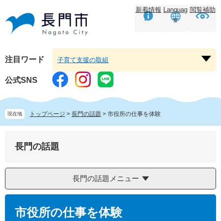
ペ
メ
新着情報
Languag
閲覧補助
ー
ニ
e
ジ
ュ
の
ー
先
を
頭
飛
注目ワード
子育て支援の取組
注
で
ば
目
す。
し
公式SNS
ワ
て
ー
本
ド
文
トップページ
>
長門の話題
>
市役所の仕事を体験
現在地
を
へ
開
く
長門の話題
長門の話題メニュー
本
文
市役所の仕事を体験