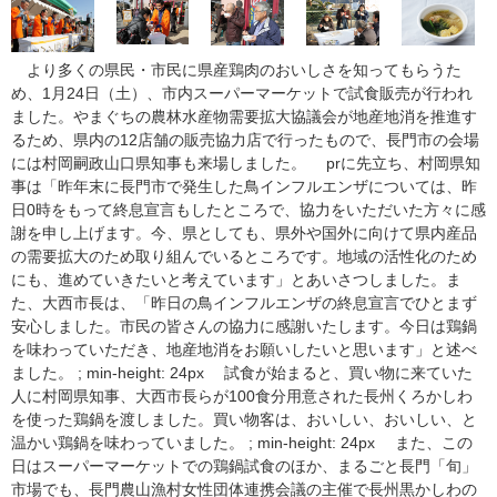
より多くの県民・市民に県産鶏肉のおいしさを知ってもらうた
め、1月24日（土）、市内スーパーマーケットで試食販売が行われ
ました。やまぐちの農林水産物需要拡大協議会が地産地消を推進す
るため、県内の12店舗の販売協力店で行ったもので、長門市の会場
には村岡嗣政山口県知事も来場しました。 prに先立ち、村岡県知
事は「昨年末に長門市で発生した鳥インフルエンザについては、昨
日0時をもって終息宣言もしたところで、協力をいただいた方々に感
謝を申し上げます。今、県としても、県外や国外に向けて県内産品
の需要拡大のため取り組んでいるところです。地域の活性化のため
にも、進めていきたいと考えています」とあいさつしました。ま
た、大西市長は、「昨日の鳥インフルエンザの終息宣言でひとまず
安心しました。市民の皆さんの協力に感謝いたします。今日は鶏鍋
を味わっていただき、地産地消をお願いしたいと思います」と述べ
ました。 ; min-height: 24px 試食が始まると、買い物に来ていた
人に村岡県知事、大西市長らが100食分用意された長州くろかしわ
を使った鶏鍋を渡しました。買い物客は、おいしい、おいしい、と
温かい鶏鍋を味わっていました。 ; min-height: 24px また、この
日はスーパーマーケットでの鶏鍋試食のほか、まるごと長門「旬」
市場でも、長門農山漁村女性団体連携会議の主催で長州黒かしわの