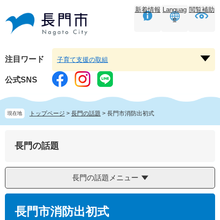
ペ
メ
新着情報
Languag
閲覧補助
ー
ニ
e
ジ
ュ
の
ー
先
を
頭
飛
注目ワード
子育て支援の取組
注
で
ば
目
す。
し
公式SNS
ワ
て
ー
本
ド
文
トップページ
>
長門の話題
>
長門市消防出初式
現在地
を
へ
開
く
長門の話題
長門の話題メニュー
本
文
長門市消防出初式