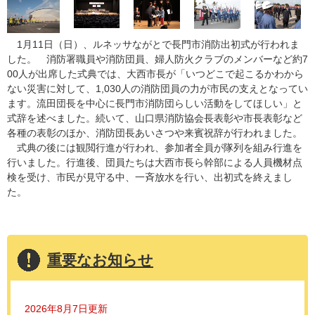
1月11日（日）、ルネッサながとで長門市消防出初式が行われま
した。 消防署職員や消防団員、婦人防火クラブのメンバーなど約7
00人が出席した式典では、大西市長が「いつどこで起こるかわから
ない災害に対して、1,030人の消防団員の力が市民の支えとなってい
ます。流田団長を中心に長門市消防団らしい活動をしてほしい」と
式辞を述べました。続いて、山口県消防協会長表彰や市長表彰など
各種の表彰のほか、消防団長あいさつや来賓祝辞が行われました。
式典の後には観閲行進が行われ、参加者全員が隊列を組み行進を
行いました。行進後、団員たちは大西市長ら幹部による人員機材点
検を受け、市民が見守る中、一斉放水を行い、出初式を終えまし
た。
重要なお知らせ
2026年8月7日更新