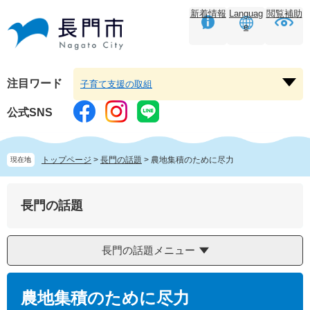
ペ
メ
新着情報
Languag
閲覧補助
ー
ニ
e
ジ
ュ
の
ー
先
を
頭
飛
注目ワード
子育て支援の取組
注
で
ば
目
す。
し
公式SNS
ワ
て
ー
本
ド
文
トップページ
>
長門の話題
>
農地集積のために尽力
現在地
を
へ
開
く
長門の話題
長門の話題メニュー
本
文
農地集積のために尽力