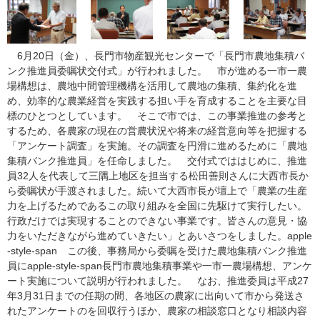
6月20日（金）、長門市物産観光センターで「長門市農地集積バ
ンク推進員委嘱状交付式」が行われました。 市が進める一市一農
場構想は、農地中間管理機構を活用して農地の集積、集約化を進
め、効率的な農業経営を実践する担い手を育成することを主要な目
標のひとつとしています。 そこで市では、この事業推進の参考と
するため、各農家の現在の営農状況や将来の経営意向等を把握する
「アンケート調査」を実施。その調査を円滑に進めるために「農地
集積バンク推進員」を任命しました。 交付式でははじめに、推進
員32人を代表して三隅上地区を担当する松田善則さんに大西市長か
ら委嘱状が手渡されました。続いて大西市長が壇上で「農業の生産
力を上げるためであるこの取り組みを全国に先駆けて実行したい。
行政だけでは実現することのできない事業です。皆さんの意見・協
力をいただきながら進めていきたい」とあいさつをしました。apple
-style-span この後、事務局から委嘱を受けた農地集積バンク推進
員にapple-style-span長門市農地集積事業や一市一農場構想、アンケ
ート実施について説明が行われました。 なお、推進委員は平成27
年3月31日までの任期の間、各地区の農家に出向いて市から発送さ
れたアンケートのを回収行うほか、農家の相談窓口となり相談内容