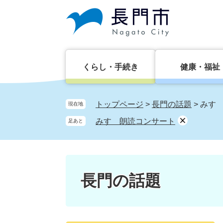
ペ
メ
ー
ニ
ジ
ュ
の
ー
先
を
頭
飛
くらし・手続き
健康・福祉
で
ば
す。
し
て
トップページ
>
長門の話題
>
みす
現在地
本
みすゞ朗読コンサート
足あと
文
へ
長門の話題