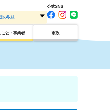
ド
公式SNS
援の取組
注
目
ワ
しごと・事業者
市政
ー
ド
を
開
く