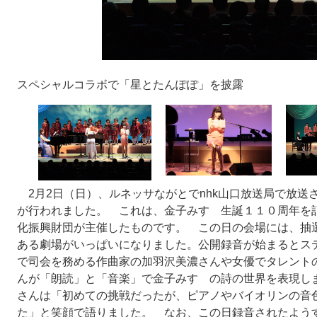
スペシャルコラボで「星とたんぽぽ」を披露
2月2日（日）、ルネッサながとでnhk山口放送局で放送
が行われました。 これは、金子みすゞ生誕１１０周年を記
化振興財団が主催したものです。 この日の会場には、抽選で
ある劇場がいっぱいになりました。公開録音が始まるとス
で司会を務める作曲家の加羽沢美濃さんや女優でタレント
んが「朗読」と「音楽」で金子みすゞの詩の世界を表現し
さんは「初めての挑戦だったが、ピアノやバイオリンの音
た」と笑顔で語りました。 なお、この日録音されたようすは