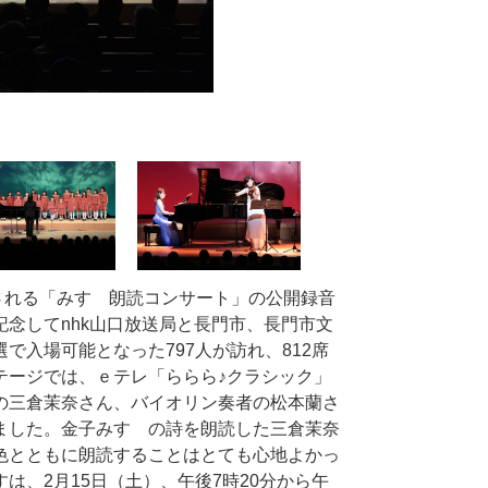
される「みすゞ朗読コンサート」の公開録音
念してnhk山口放送局と長門市、長門市文
入場可能となった797人が訪れ、812席
テージでは、ｅテレ「ららら♪クラシック」
の三倉茉奈さん、バイオリン奏者の松本蘭さ
ました。金子みすゞの詩を朗読した三倉茉奈
色とともに朗読することはとても心地よかっ
、2月15日（土）、午後7時20分から午