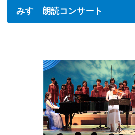
本
みすゞ朗読コンサート
文