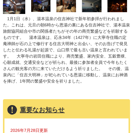
1月1日（水）、湯本温泉の住吉神社で新年初参拝が行われまし
た。これは、元旦の朝6時から恩湯の裏にある住吉神社で、湯本温泉
旅館協同組合や市の関係者たちがその年の商売繁盛などを祈願する
ものです。 湯本温泉は、応永34年（1427年）に大寧寺住職の定
庵禅師が石の上で修行する住吉大明神と出会い、そのお告げで発見
したと伝わる礼湯が起源で、山口県で最も古い温泉と言われていま
す。 大寧寺の岩田住職により、商売繁盛、家内安全、五穀豊穣、
心願成就、交通安全などが祈られ、最後に参加者全員で今年もたく
さんの観光客の方に来ていただけるよう祈りました。 その後、温
泉内に「住吉大明神」が祀られている恩湯に移動し、温泉にお神酒
を捧げ、1年間の繁盛や安全を祈りました。
重要なお知らせ
2026年7月28日更新