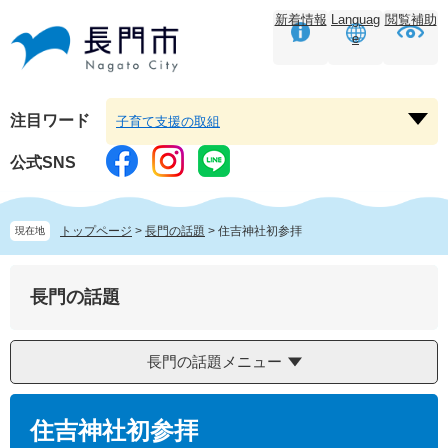
ペ
メ
新着情報
Languag
閲覧補助
ー
ニ
e
ジ
ュ
の
ー
先
を
頭
飛
注目ワード
子育て支援の取組
注
で
ば
目
す。
し
公式SNS
ワ
て
ー
本
ド
文
トップページ
>
長門の話題
>
住吉神社初参拝
現在地
を
へ
開
く
長門の話題
長門の話題メニュー
本
文
住吉神社初参拝