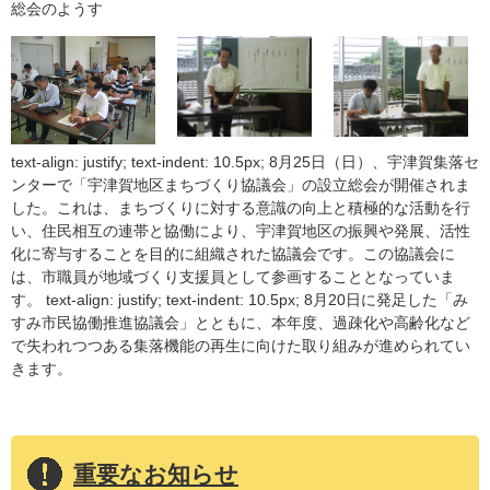
総会のようす
text-align: justify; text-indent: 10.5px; 8月25日（日）、宇津賀集落セ
ンターで「宇津賀地区まちづくり協議会」の設立総会が開催されま
した。これは、まちづくりに対する意識の向上と積極的な活動を行
い、住民相互の連帯と協働により、宇津賀地区の振興や発展、活性
化に寄与することを目的に組織された協議会です。この協議会に
は、市職員が地域づくり支援員として参画することとなっていま
す。 text-align: justify; text-indent: 10.5px; 8月20日に発足した「み
すみ市民協働推進協議会」とともに、本年度、過疎化や高齢化など
で失われつつある集落機能の再生に向けた取り組みが進められてい
きます。
重要なお知らせ