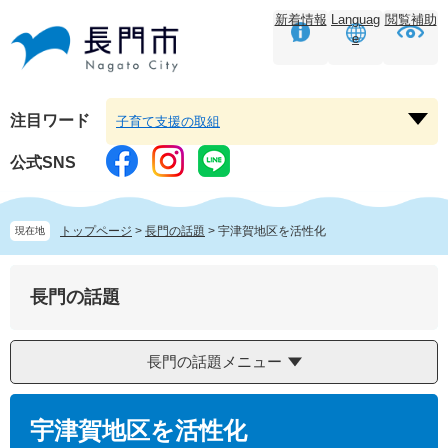
ペ
メ
新着情報
Languag
閲覧補助
ー
ニ
e
ジ
ュ
の
ー
先
を
頭
飛
注目ワード
子育て支援の取組
注
で
ば
目
す。
し
公式SNS
ワ
て
ー
本
ド
文
トップページ
>
長門の話題
>
宇津賀地区を活性化
現在地
を
へ
開
く
長門の話題
長門の話題メニュー
本
文
宇津賀地区を活性化