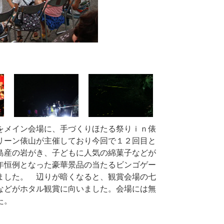
をメイン会場に、手づくりほたる祭りｉｎ俵
リーン俵山が主催しており今回で１２回目と
島産の岩がき、子どもに人気の綿菓子などが
年恒例となった豪華景品の当たるビンゴゲー
ました。 辺りが暗くなると、観賞会場の七
などがホタル観賞に向いました。会場には無
た。