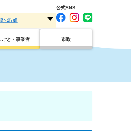
ド
公式SNS
援の取組
注
目
ワ
しごと・事業者
市政
ー
ド
を
開
く