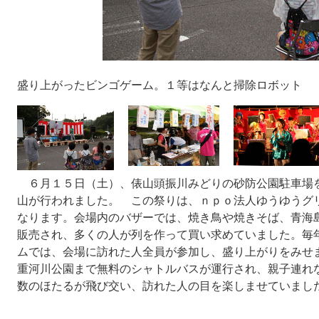
盛り上がったビンゴゲーム。１等はなんと掃除ロボット
６月１５日（土）、俵山頭振川みどりの砂防公園駐車場
山が行われました。 この祭りは、ｎｐｏ法人ゆうゆうグ
なります。会場内のバザーでは、焼き鳥や焼きそば、青海
販売され、多くの人が列を作って買い求めていました。毎
ムでは、会場に訪れた人全員が参加し、盛り上がりをみせ
重河川公園まで無料のシャトルバスが運行され、親子連れ
数のほたるが飛び交い、訪れた人の目を楽しませていまし