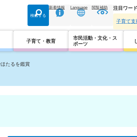
新着情報
Language
閲覧補助
注目ワー
検索する
子育て支
市民活動・文化・ス
子育て・教育
ポーツ
でほたるを鑑賞