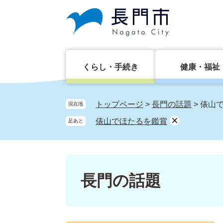
ペ
メ
ー
ニ
ジ
ュ
の
ー
先
を
頭
飛
くらし・手続き
健康・福祉
で
ば
す。
し
て
トップページ
>
長門の話題
>
俵山
現在地
本
俵山でほたるを鑑賞
足あと
文
へ
長門の話題