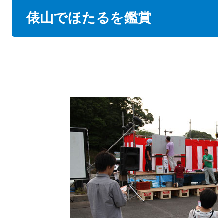
本
俵山でほたるを鑑賞
文