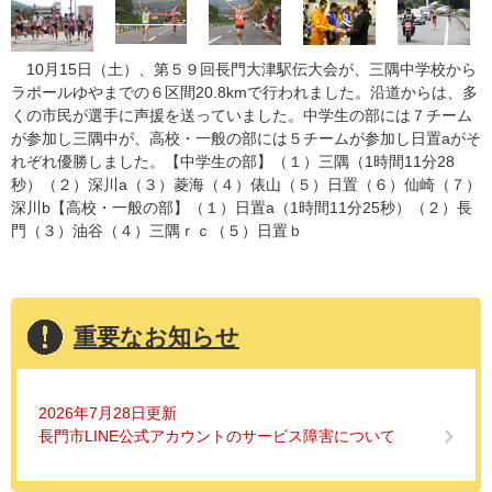
10月15日（土）、第５９回長門大津駅伝大会が、三隅中学校から
ラポールゆやまでの６区間20.8kmで行われました。沿道からは、多
くの市民が選手に声援を送っていました。中学生の部には７チーム
が参加し三隅中が、高校・一般の部には５チームが参加し日置aがそ
れぞれ優勝しました。【中学生の部】（１）三隅（1時間11分28
秒）（２）深川a（３）菱海（４）俵山（５）日置（６）仙崎（７）
深川b【高校・一般の部】（１）日置a（1時間11分25秒）（２）長
門（３）油谷（４）三隅ｒｃ（５）日置ｂ
重要なお知らせ
2026年7月28日更新
長門市LINE公式アカウントのサービス障害について