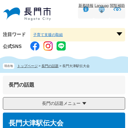
ペ
メ
新着情報
Languag
閲覧補助
ー
ニ
e
ジ
ュ
の
ー
先
を
頭
飛
注目ワード
子育て支援の取組
注
で
ば
目
す。
し
公式SNS
ワ
て
ー
本
ド
文
トップページ
>
長門の話題
>
長門大津駅伝大会
現在地
を
へ
開
く
長門の話題
長門の話題メニュー
本
文
長門大津駅伝大会