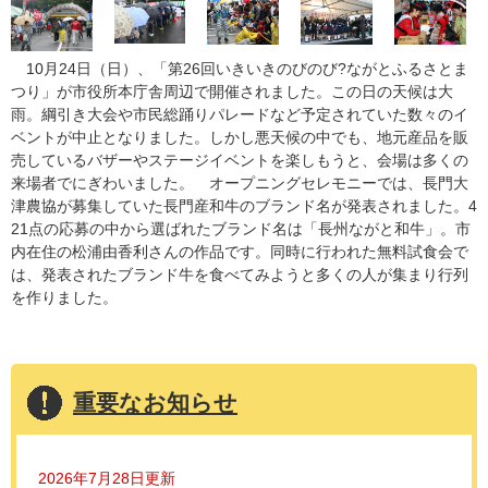
10月24日（日）、「第26回いきいきのびのび?ながとふるさとま
つり」が市役所本庁舎周辺で開催されました。この日の天候は大
雨。綱引き大会や市民総踊りパレードなど予定されていた数々のイ
ベントが中止となりました。しかし悪天候の中でも、地元産品を販
売しているバザーやステージイベントを楽しもうと、会場は多くの
来場者でにぎわいました。 オープニングセレモニーでは、長門大
津農協が募集していた長門産和牛のブランド名が発表されました。4
21点の応募の中から選ばれたブランド名は「長州ながと和牛」。市
内在住の松浦由香利さんの作品です。同時に行われた無料試食会で
は、発表されたブランド牛を食べてみようと多くの人が集まり行列
を作りました。
重要なお知らせ
2026年7月28日更新