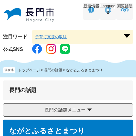
ペ
メ
新着情報
Languag
閲覧補助
ー
ニ
e
ジ
ュ
の
ー
先
を
頭
飛
注目ワード
子育て支援の取組
注
で
ば
目
す。
し
公式SNS
ワ
て
ー
本
ド
文
トップページ
>
長門の話題
>
ながとふるさとまつり
現在地
を
へ
開
く
長門の話題
長門の話題メニュー
本
文
ながとふるさとまつり