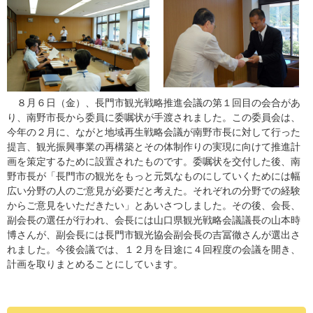
８月６日（金）、長門市観光戦略推進会議の第１回目の会合があ
り、南野市長から委員に委嘱状が手渡されました。この委員会は、
今年の２月に、ながと地域再生戦略会議が南野市長に対して行った
提言、観光振興事業の再構築とその体制作りの実現に向けて推進計
画を策定するために設置されたものです。委嘱状を交付した後、南
野市長が「長門市の観光をもっと元気なものにしていくためには幅
広い分野の人のご意見が必要だと考えた。それぞれの分野での経験
からご意見をいただきたい」とあいさつしました。その後、会長、
副会長の選任が行われ、会長には山口県観光戦略会議議長の山本時
博さんが、副会長には長門市観光協会副会長の吉冨徹さんが選出さ
れました。今後会議では、１２月を目途に４回程度の会議を開き、
計画を取りまとめることにしています。