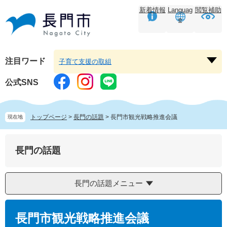
ペ
メ
新着情報
Languag
閲覧補助
ー
ニ
e
ジ
ュ
の
ー
先
を
頭
飛
注目ワード
子育て支援の取組
注
で
ば
目
す。
し
公式SNS
ワ
て
ー
本
ド
文
トップページ
>
長門の話題
>
長門市観光戦略推進会議
現在地
を
へ
開
く
長門の話題
長門の話題メニュー
本
文
長門市観光戦略推進会議