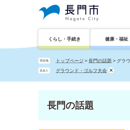
ペ
メ
ー
ニ
ジ
ュ
の
ー
先
を
頭
飛
くらし・手続き
健康・福祉
で
ば
す。
し
て
トップページ
>
長門の話題
>
グラ
現在地
本
グラウンド・ゴルフ大会
足あと
文
へ
長門の話題