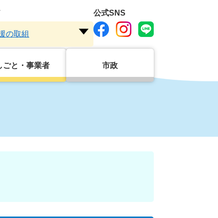
ド
公式SNS
援の取組
注
目
ワ
しごと・事業者
市政
ー
ド
を
開
く