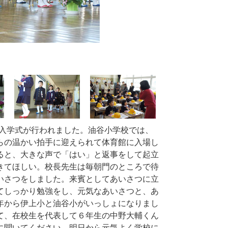
入学式が行われました。油谷小学校では、
らの温かい拍手に迎えられて体育館に入場し
ると、大きな声で「はい」と返事をして起立
きてほしい。校長先生は毎朝門のところで待
いさつをしました。来賓としてあいさつに立
てしっかり勉強をし、元気なあいさつと、あ
年から伊上小と油谷小がいっしょになりまし
て、在校生を代表して６年生の中野大輔くん
に聞いてください。明日から元気よく学校に