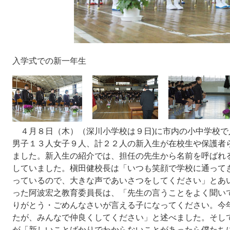
入学式での新一年生
４月８日（木）（深川小学校は９日)に市内の小中学校で
男子１３人女子９人、計２２人の新入生が在校生や保護者
ました。新入生の紹介では、担任の先生から名前を呼ばれ
していました。槇田健校長は「いつも笑顔で学校に通って
っているので、大きな声であいさつをしてください」とあ
った阿波宏之教育委員長は、「先生の言うことをよく聞い
りがとう・ごめんなさいが言える子になってください。今
たが、みんなで仲良くしてください」と述べました。そし
が「新しいことばかりでわからないことがあったら僕たち