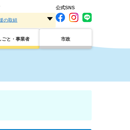
ド
公式SNS
援の取組
注
目
ワ
しごと・事業者
市政
ー
ド
を
開
く