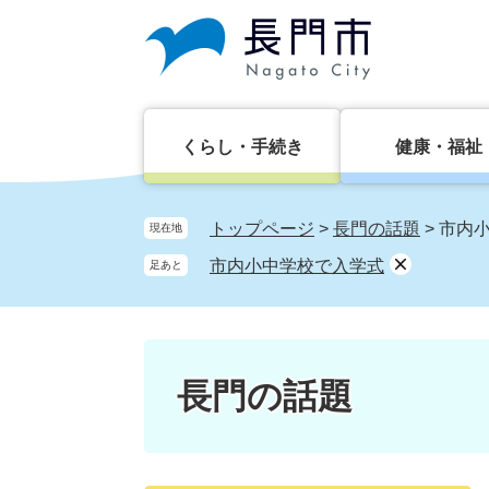
ペ
メ
ー
ニ
ジ
ュ
の
ー
先
を
頭
飛
くらし・手続き
健康・福祉
で
ば
す。
し
て
トップページ
>
長門の話題
>
市内
現在地
本
市内小中学校で入学式
足あと
文
へ
長門の話題