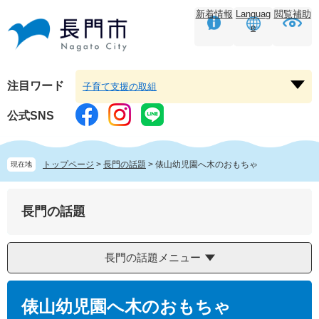
ペ
メ
新着情報
Languag
閲覧補助
ー
ニ
e
ジ
ュ
の
ー
先
を
頭
飛
注目ワード
子育て支援の取組
注
で
ば
目
す。
し
公式SNS
ワ
て
ー
本
ド
文
トップページ
>
長門の話題
>
俵山幼児園へ木のおもちゃ
現在地
を
へ
開
く
長門の話題
長門の話題メニュー
本
文
俵山幼児園へ木のおもちゃ