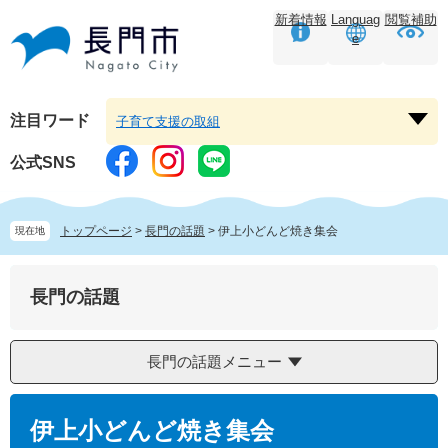
ペ
メ
新着情報
Languag
閲覧補助
ー
ニ
e
ジ
ュ
の
ー
先
を
頭
飛
注目ワード
子育て支援の取組
注
で
ば
目
す。
し
公式SNS
ワ
て
ー
本
ド
文
トップページ
>
長門の話題
>
伊上小どんど焼き集会
現在地
を
へ
開
く
長門の話題
長門の話題メニュー
本
文
伊上小どんど焼き集会