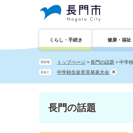
ペ
メ
ー
ニ
ジ
ュ
の
ー
先
を
頭
飛
くらし・手続き
健康・福祉
で
ば
す。
し
て
トップページ
>
長門の話題
>
中学
現在地
本
中学校生徒意見発表大会
足あと
文
へ
長門の話題