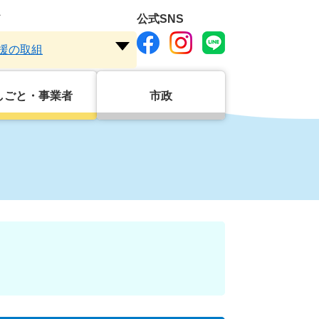
ド
公式SNS
援の取組
注
目
ワ
しごと・事業者
市政
ー
ド
を
開
く