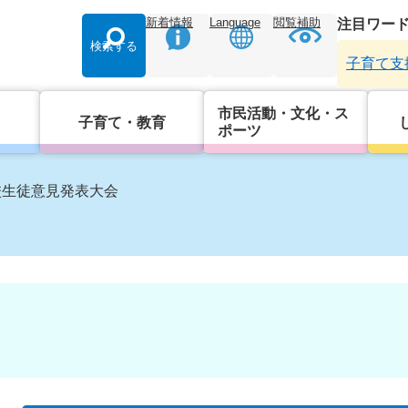
新着情報
Language
閲覧補助
注目ワー
検索する
子育て支
市民活動・文化・ス
子育て・教育
ポーツ
校生徒意見発表大会