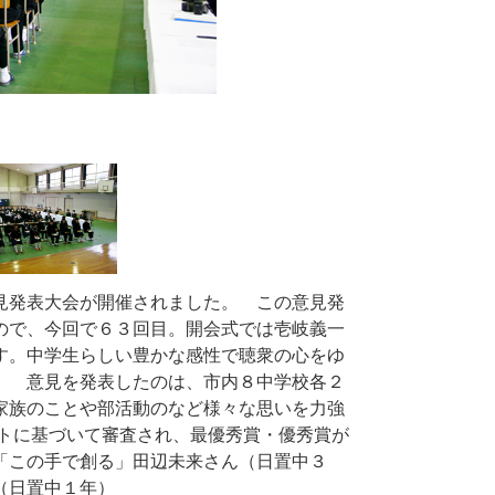
見発表大会が開催されました。 この意見発
ので、今回で６３回目。開会式では壱岐義一
す。中学生らしい豊かな感性で聴衆の心をゆ
。 意見を発表したのは、市内８中学校各２
家族のことや部活動のなど様々な思いを力強
ントに基づいて審査され、最優秀賞・優秀賞が
「この手で創る」田辺未来さん（日置中３
（日置中１年）