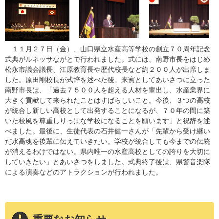
１１月２７日（金）、山口県立水産高等学校の創立７０周年記念
式典がルネッサながとで行われました。式には、南野市長をはじめ
松永市議会議長、江原教育長や歴代校長など約２００人が出席しま
した。原田剛校長が式辞を述べた後、来賓としてあいさつに立った
南野市長は、「過去７５００人を超える人材を輩出し、水産業界に
大きく貢献して来られたことはすばらしいこと。今後、３つの高校
が統合し新しい高校として出発することになるが、７０年の間に築
いた校風を尊重しりっぱな学校になることを願います」と祝辞を述
べました。最後に、生徒代表の石井健一さんが「先輩から受け継い
だ水高魂を後輩に伝えていきたい。学校が統合しても今までの伝統
が消えるわけではない。県内唯一の水産高校としての誇りを大切に
していきたい」とあいさつをしました。式典終了後は、県警音楽隊
による演奏などのアトラクションが行われました。