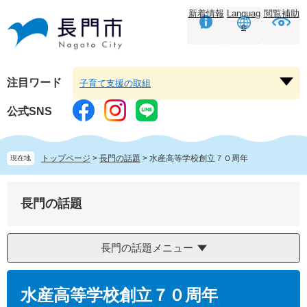
ペ
メ
新着情報
Languag
閲覧補助
ー
ニ
e
ジ
ュ
の
ー
先
を
頭
飛
注目ワード
子育て支援の取組
注
で
ば
目
す。
し
公式SNS
ワ
て
ー
本
ド
文
トップページ
>
長門の話題
>
水産高等学校創立７０周年
現在地
を
へ
開
く
長門の話題
長門の話題メニュー
本
文
水産高等学校創立７０周年