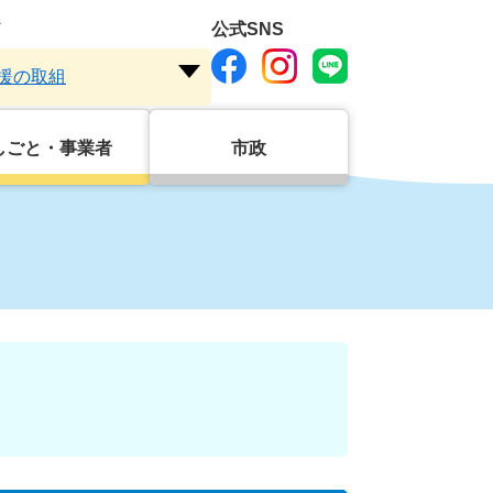
ド
公式SNS
援の取組
注
目
ワ
しごと・事業者
市政
ー
ド
を
開
く