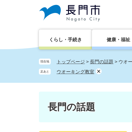
ペ
メ
ー
ニ
ジ
ュ
の
ー
先
を
頭
飛
くらし・手続き
健康・福祉
で
ば
す。
し
て
トップページ
>
長門の話題
>
ウオ
現在地
本
ウオーキング教室
足あと
文
へ
長門の話題