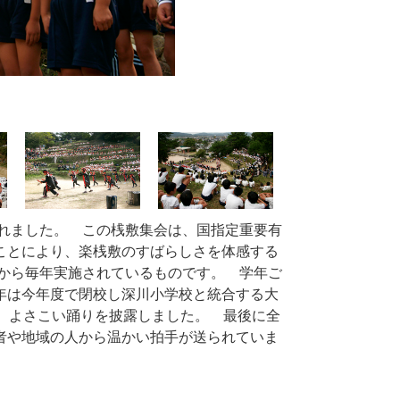
われました。 この桟敷集会は、国指定重要有
ことにより、楽桟敷のすばらしさを体感する
年から毎年実施されているものです。 学年ご
年は今年度で閉校し深川小学校と統合する大
、よさこい踊りを披露しました。 最後に全
者や地域の人から温かい拍手が送られていま