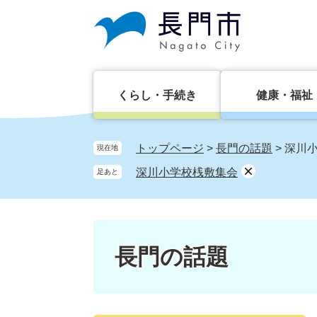
ペ
メ
ー
ニ
ジ
ュ
の
ー
先
を
頭
飛
くらし・手続き
健康・福祉
で
ば
す。
し
て
トップページ
>
長門の話題
>
深川
現在地
本
深川小学校桟敷集会
足あと
文
へ
長門の話題