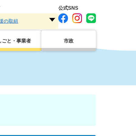
ド
公式SNS
援の取組
注
目
ワ
しごと・事業者
市政
ー
ド
を
開
く