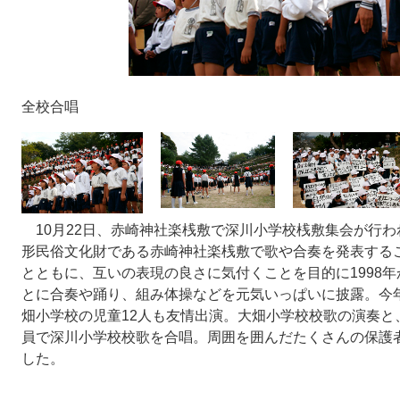
全校合唱
10月22日、赤崎神社楽桟敷で深川小学校桟敷集会が行
形民俗文化財である赤崎神社楽桟敷で歌や合奏を発表する
とともに、互いの表現の良さに気付くことを目的に1998
とに合奏や踊り、組み体操などを元気いっぱいに披露。今
畑小学校の児童12人も友情出演。大畑小学校校歌の演奏と
員で深川小学校校歌を合唱。周囲を囲んだたくさんの保護
した。