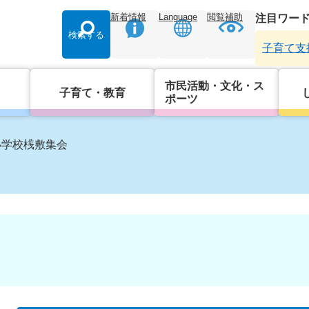
新着情報
Language
閲覧補助
注目ワー
検索する
子育て支
市民活動・文化・ス
子育て・教育
ポーツ
小学校桟敷集会