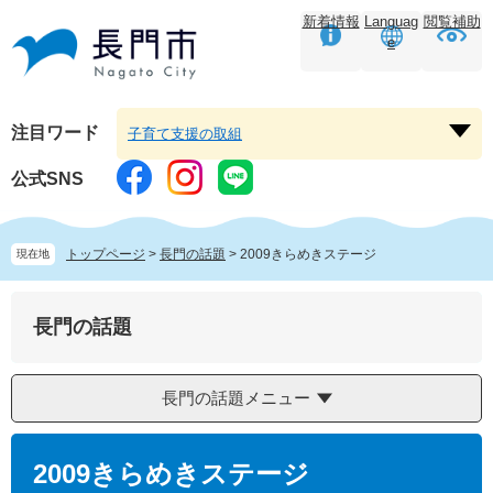
ペ
メ
新着情報
Languag
閲覧補助
ー
ニ
e
ジ
ュ
の
ー
先
を
頭
飛
注目ワード
子育て支援の取組
注
で
ば
目
す。
し
公式SNS
ワ
て
ー
本
ド
文
トップページ
>
長門の話題
>
2009きらめきステージ
現在地
を
へ
開
く
長門の話題
長門の話題メニュー
本
文
2009きらめきステージ